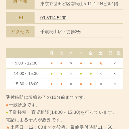
所在地
東京都世田谷区南烏山5-11-4 T.Nビル1階
TEL
03-5314-5230
アクセス
千歳烏山駅・徒歩2分
月
火
水
木
金
土
日・祝
9:00～12:30
●
●
×
●
●
★
×
14:00～15:30
●
●
×
●
●
×
×
15:30～18:00
●
●
×
●
●
×
×
受付時間は診療終了の10分前までです。
●
一般診療です。
●
予防接種・育児相談(14:00～15:30)を行っています。
電話による予約が必要です。
★
土曜日：12：00までの診療。最終受付時間11：50。